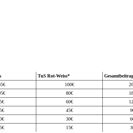
s
TuS Rot-Weiss*
Gesamtbeitra
65€
100€
2
05€
80€
1
5€
60€
1
5€
45€
9
0€
30€
6
5€
15€
3